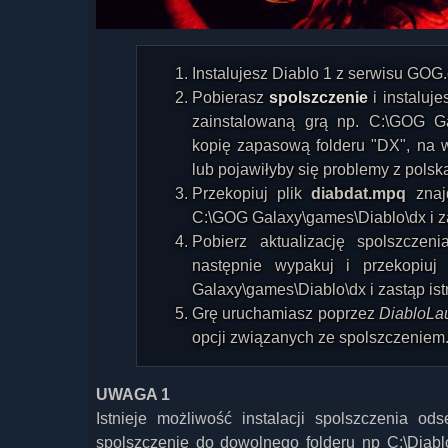
Instalujesz Diablo 1 z serwisu GO
Pobierasz
spolszczenie
i instaluje
zainstalowaną grą np. C:\GOG Ga
kopię zapasową folderu "DX", na w
lub pojawiłyby się problemy z polską
Przekopiuj plik
diabdat.mpq
znaj
C:\GOG Galaxy\games\Diablo\dx i zas
Pobierz aktualizację spolszcze
następnie wypakuj i przekopiuj
Galaxy\games\Diablo\dx i zastąp istn
Grę uruchamiasz poprzez
DiabloLa
opcji związanych ze spolszczeniem
UWAGA 1
Istnieje możliwość instalacji spolszczenia 
spolszczenie do dowolnego folderu np C:\Diablo