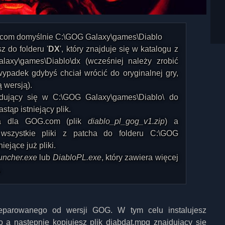
G.com domyślnie C:\GOG Galaxy\games\Diablo
sz do folderu '
DX
', który znajduje się w katalogu z
laxy\games\Diablo\dx (wcześniej należy zrobić
ypadek gdybyś chciał wrócić do oryginalnej gry,
 wersją).
dujący się w C:\GOG Galaxy\games\Diablo\ do
tąp istniejący plik.
nia dla GOG.com (plik
diablo_pl_gog_v1.zip
) a
 wszystkie pliki z patcha do folderu C:\GOG
iejące już pliki.
uncher.exe
lub
DiabloPL.exe
, który zawiera więcej
.
odseparowanego od wersji GOG. W tym celu instalujesz
 a następnie kopiujesz plik diabdat.mpq znajdujący się