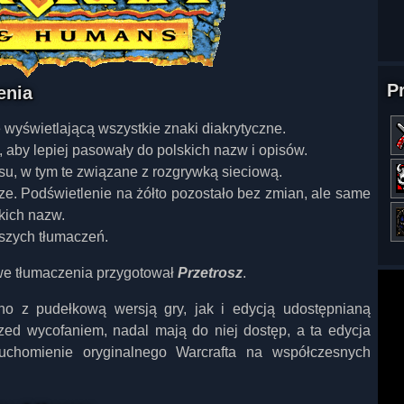
P
enia
wyświetlającą wszystkie znaki diakrytyczne.
aby lepiej pasowały do polskich nazw i opisów.
su, w tym te związane z rozgrywką sieciową.
rze. Podświetlenie na żółto pozostało bez zmian, ale same
kich nazw.
szych tłumaczeń.
we tłumaczenia przygotował
Przetrosz
.
no z pudełkową wersją gry, jak i edycją udostępnianą
przed wycofaniem, nadal mają do niej dostęp, a ta edycja
chomienie oryginalnego Warcrafta na współczesnych