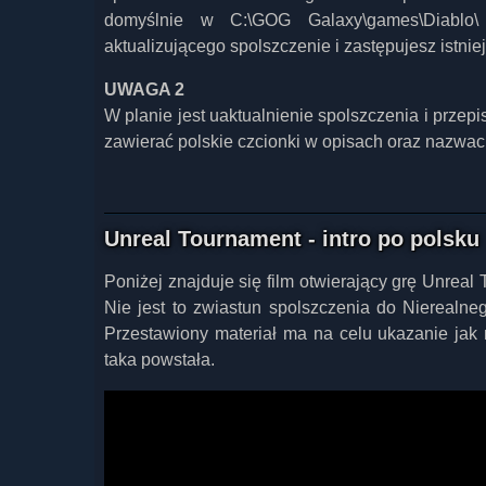
domyślnie w C:\GOG Galaxy\games\Diablo\ 
aktualizującego spolszczenie i zastępujesz istnie
UWAGA 2
W planie jest uaktualnienie spolszczenia i przep
zawierać polskie czcionki w opisach oraz nazwach 
Unreal Tournament - intro po polsku
Poniżej znajduje się film otwierający grę Unreal 
Nie jest to zwiastun spolszczenia do Nierealneg
Przestawiony materiał ma na celu ukazanie ja
taka powstała.